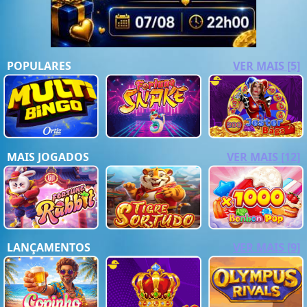
POPULARES
VER MAIS [5]
MAIS JOGADOS
VER MAIS [12]
LANÇAMENTOS
VER MAIS [9]